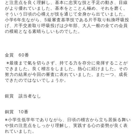
と注意点を良く理解し、基本に忠実な技と手足の動き、目線
がより優れていました。基本をとことん極め、それを磨く。
そういう日頃の心構えが技を通じて全身から出ていました。
小学6年生ながら、5級審査基準技である片手取り転換呼吸投
げ、片手交差取り呼吸投げは少年部、大人一般の全ての会員
の模範となる素晴らしいものでした。
金賞 60番
※最後まで氣を切らさず、持てる力を存分に発揮することが
できました。良く稽古をしました。熱心に続けました。その
努力の結果が今回の審査に表れていました。また一つ、成長
できたのではないでしょうか。
銀賞 該当者なし
銅賞 10番
※小学生低学年でありながら、日頃の稽古から立ち居振る舞い
や技の注意点をしっかり理解し、実践する心の姿勢が良く表
れていました。