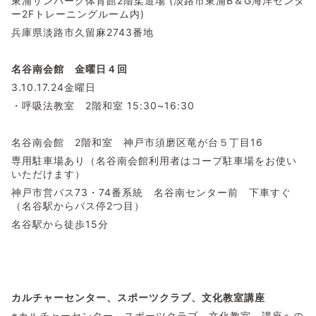
東浦サンパーク体育館2階柔道場 (淡路市東浦B＆G海洋センタ
ー2Fトレーニングルーム内)
兵庫県淡路市久留麻2743番地
名谷南会館 金曜日４回
3.10.17.24金曜日
・呼吸法教室 2階和室 15:30~16:30
名谷南会館 2階和室 神戸市須磨区竜が台５丁目16
専用駐車場あり（名谷南会館利用者はコープ駐車場をお使い
いただけます）
神戸市営バス73・74番系統 名谷南センター前 下車すぐ
（名谷駅からバス停2つ目）
名谷駅から徒歩15分
カルチャーセンター、スポーツクラブ、文化教室講座
※カルチャーセンター、スポーツクラブ、文化教室、講座への