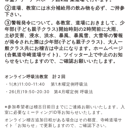
②
道場、教室には水分補給用の飲み物を必ず、ご持参
下さい。
③
警報発令について。
各教室、道場におきまして、少
年部(子ども親子クラス)開始時刻の2時間前に大雨、
土砂災害、浸水、洪水、暴風、暴風雪、大雪等の警報
が発令された際は少年部(子ども親子クラス)、大人一
般クラス共にお稽古は中止になります。ホームページ
(合氣道寺崎道場サイト)、ツイッター上で中止のお知
らせをいたしますので、ご確認お願いいたします。
オンライン呼吸法教室 計２回
・1(木)11:00-11:40 第1木曜定例呼吸法
・26(月)19:50-20:30 第4月曜定例 呼吸法
※参加希望者は稽古日前日までにご連絡お願いいたします。入
室に必要なミーティングID等お知らせいたします。
オンライン稽古追加日程がある場合はその都度、寺崎道場サ
イト「お知らせ」で更新しますので、ご確認下さい。