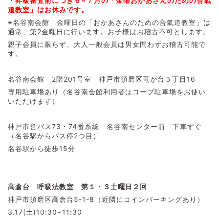
・
昇級審査前につき６~７月の「金曜おかあさんのための合氣
道教室」はお休みです。
※名谷南会館 金曜日の「おかあさんのための合氣道教室」は
通常、第2金曜日に行います。お子様はお稽古不可とします。
親子会員に限らず、大人一般会員は男女問わずお稽古可能で
す。
名谷南会館 2階201号室 神戸市須磨区竜が台５丁目16
専用駐車場あり（名谷南会館利用者はコープ駐車場をお使い
いただけます）
神戸市営バス73・74番系統 名谷南センター前 下車すぐ
（名谷駅からバス停2つ目）
名谷駅から徒歩15分
高倉台 呼吸法教室
第１・３土曜日２回
神戸市須磨区高倉台5-1-8（近隣にコインパーキングあり）
3.17(土)10:30~11:30