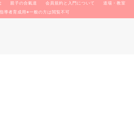
念
親子の合氣道
会員規約と入門について
道場・教室
指導者育成用※一般の方は閲覧不可