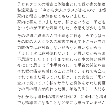
子どもクラスの稽古に体験生として我が家の娘達
私達家族に 「今から大人クラスがあるので、お
家内と稽古に参加させてもらいました。
家内は喜んでいましたが、私はというと「子ども
というのが正直な氣持でした。今思えば少しも氣
その翌週に娘達の入門手続きに行き、今でもはっ
その時の大人クラスの稽古で教えて下さった当時
力関係では絶対負けないだろうと思いながらも「
「よし！次は絶対倒れない！」と思いながらもま
不思議でした！！！今まで味わった事の無い感覚
今にして思えば「小手おろし」で手首の関節を曲
それ程の痛みも感じることは無く、それでも立っ
それでもまだ疑っていた私は、その女性に「思い
全力で突いていく私をサラリと身体をかわし何度
その日の稽古が終わった後、琴地先生に「入門さ
それからは週1回の稽古が2回に3回に4回にと
でも指導者になることなど夢にも思っていません