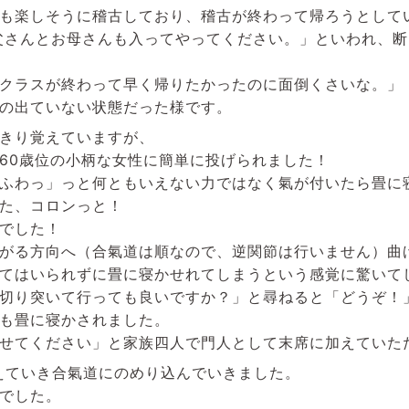
も楽しそうに稽古しており、稽古が終わって帰ろうとして
父さんとお母さんも入ってやってください。」といわれ、
クラスが終わって早く帰りたかったのに面倒くさいな。」
の出ていない状態だった様です。
きり覚えていますが、
60歳位の小柄な女性に簡単に投げられました！
ふわっ」っと何ともいえない力ではなく氣が付いたら畳に
た、コロンっと！
でした！
がる方向へ（合氣道は順なので、逆関節は行いません）曲
てはいられずに畳に寝かせれてしまうという感覚に驚いて
切り突いて行っても良いですか？」と尋ねると「どうぞ！
も畳に寝かされました。
せてください」と家族四人で門人として末席に加えていた
増えていき合氣道にのめり込んでいきました。
でした。