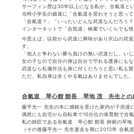
サーフィン歴は30年以上になる私が、合氣道と
当時小学生の娘達に「合氣道を習わそうと思って
「合氣道？」「いったいどんな武道なんだろう？
インターネットで「合気道」検索でいくらでも情
今思えば、以前から武道に興味があり沢山の武道
す。
「他人と争わない勝ち負けの無い武道だし、いじ
女の子なので自分の身は自分で守れる護身にもな
武道なら礼儀作法も身に付くだろうと思い私も賛
ただ、私自身は全くやる氣はありませんでした。
合氣道 琴心館 館長 琴地 茂 先生との
藤平光一 先生の本に感銘を受けた家内が子供達
偶然にも自宅から自転車で10分位の体育館で合
私の師匠である合氣道 琴心館 館長 師範の琴地
（その後藤平光一 先生逝去を期に2012年 合