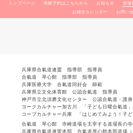
トップページ
体験予約はこちらから
お知らせ
道場
お稽古カレンダー
お問い
兵庫県合氣道連盟 指導部 指導員
合氣道 琴心館 指導部 指導員
兵庫医療大学 合氣道同好会 師範
兵庫県立文化体育館 公認合氣道 指導員
神戸市立北須磨文化センター 公認合氣道・護身
ヨークカルチャー加古川 「子ども日曜合氣道」
コープカルチャー兵庫 「はじめてみよう！子ど
合氣道 琴心館 寺崎道場を主宰する道場長の寺
兵庫県合氣道連盟本部 合氣道琴心館本部道場（