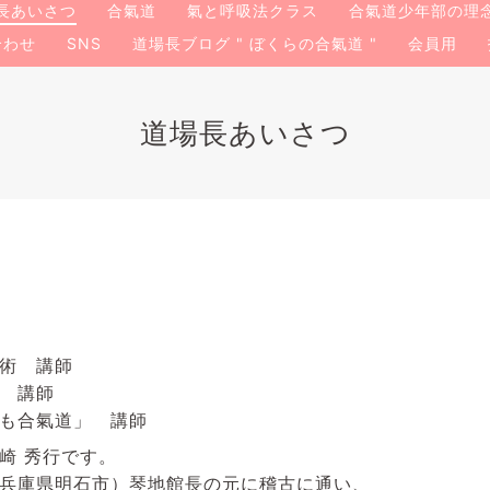
長あいさつ
合氣道
氣と呼吸法クラス
合氣道少年部の理
合わせ
SNS
道場長ブログ " ぼくらの合氣道 "
会員用
道場長あいさつ
術 講師
 講師
も合氣道」 講師
崎 秀行です。
兵庫県明石市）琴地館長の元に稽古に通い、