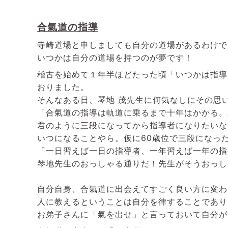
合氣道の指導
寺崎道場と申しましても自分の道場があるわけで
いつかは自分の道場を持つのが夢です！
稽古を始めて１年半ほどたった頃「いつかは指導
おりました。
そんなある日、琴地 茂先生に何気なしにその思
「合氣道の指導は軌道に乗るまで十年はかかる。
君のように三段になってから指導者になりたいな
いつになることやら。仮に60歳位で三段になっ
「一日習えば一日の指導者、一年習えば一年の指
琴地先生のおっしゃる通りだ！先生がそうおっし
自分自身、合氣道に出会えてすごく良い方に変わ
人に教えるということは自分を律することであり
お弟子さんに「氣を出せ」と言っておいて自分が