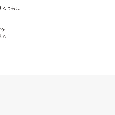
すると共に
。
すが、
よね！