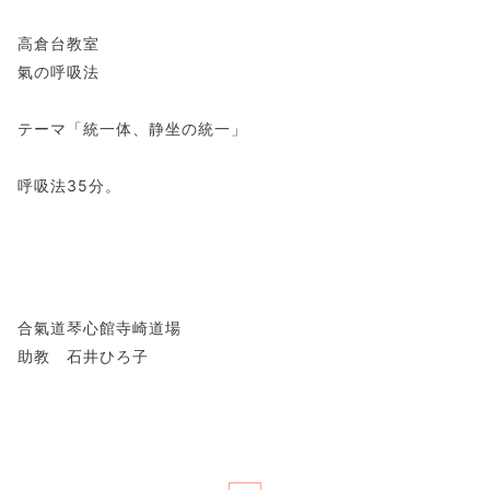
高倉台教室
氣の呼吸法
テーマ「統一体、静坐の統一」
呼吸法35分。
合氣道琴心館寺崎道場
助教 石井ひろ子