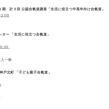
１期 計３回 公認合氣道講座「生活に役立つ中高年向け合氣道」
12:00
ンター 「生活に役立つ合氣道」
20:30
大人一般
神戸北町 「子ども親子合氣道」
0
子