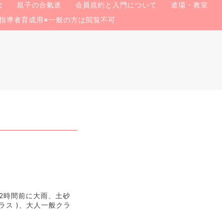
念
親子の合氣道
会員規約と入門について
道場・教室
指導者育成用※一般の方は閲覧不可
2時間前に大雨、土砂
ラス )、大人一般クラ