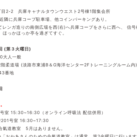
目2-2 兵庫キャナルタウンウエスト2号棟1階集会所
分 近隣に兵庫コープ駐車場、他コインパーキングあり。
てレンガ造りの南側広場を西(右)へ兵庫コープをさらに西へ、 信
、ほっかほっか亭を過ぎてすぐ。
 (第３火曜日)
:30大人一般
階柔道場 (淡路市東浦B＆G海洋センター2Fトレーニングルーム内
43番地
回
す。
号室 15:30~16:30（オンライン呼吸法 配信併用）
1号室 16:30~17:30
合氣道教室 5月はありません。
の「おかあさんのための合氣道教室」は通常、第2金曜日に行いま