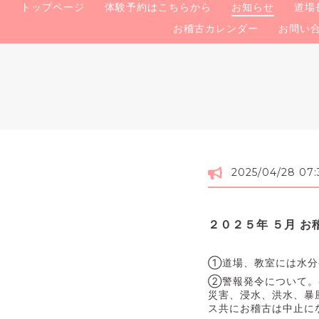
トップページ
体験予約はこちらから
お知らせ
道場
お稽古カレンダー
お問い
2025/04/28 07:
２０２５年 ５月 
①道場、教室には水分
②警報発令について。
災害、浸水、洪水、暴風
ス共にお稽古は中止に