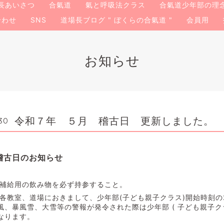
長あいさつ
合氣道
氣と呼吸法クラス
合氣道少年部の理
合わせ
SNS
道場長ブログ " ぼくらの合氣道 "
会員用
お知らせ
令和７年 ５月 稽古日 更新しました。
30
お稽古日のお知らせ
補給用の飲み物を必ず持参すること。
各教室、道場におきまして、少年部(子ども親子クラス)開始時刻の
、暴風雪、大雪等の警報が発令された際は少年部 ( 子ども親子ク
なります。