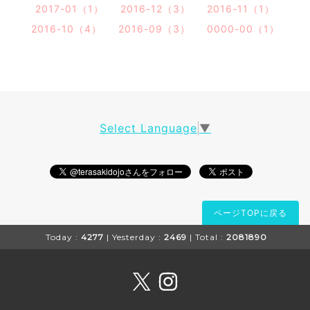
2017-01（1）
2016-12（3）
2016-11（1）
2016-10（4）
2016-09（3）
0000-00（1）
Select Language
▼
ページTOPに戻る
Today :
4277
| Yesterday :
2469
| Total :
2081890