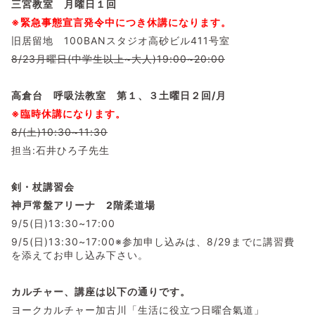
三宮教室 月曜日１回
※緊急事態宣言発令中につき休講になります。
旧居留地 100BANスタジオ高砂ビル411号室
8/23月曜日(中学生以上~大人)19:00~20:00
高倉台 呼吸法教室 第１、３土曜日２回/月
※臨時休講になります。
8/(土)10:30~11:30
担当:石井ひろ子先生
剣・杖講習会
神戸常盤アリーナ 2階柔道場
9/5(日)13:30~17:00
9/5(日)13:30~17:00※参加申し込みは、8/29までに講習費
を添えてお申し込み下さい。
カルチャー、講座は以下の通りです。
ヨークカルチャー加古川「生活に役立つ日曜合氣道」