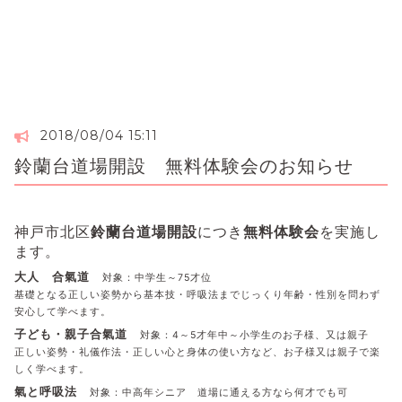
2018/08/04 15:11
鈴蘭台道場開設 無料体験会のお知らせ
神戸市北区
鈴蘭台道場開設
につき
無料体験会
を実施し
ます。
大人 合氣道
対象：中学生～75才位
基礎となる正しい姿勢から基本技・呼吸法までじっくり年齢・性別を問わず
安心して学べます。
子ども・親子合氣道
対象：4～5才年中～小学生のお子様、又は親子
正しい姿勢・礼儀作法・正しい心と身体の使い方など、お子様又は親子で楽
しく学べます。
氣と呼吸法
対象：中高年シニア 道場に通える方なら何才でも可