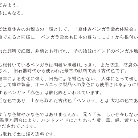
てみよう。
作にもなる。
では夏休みのお稽古の一環として、 「夏休みベンガラ染め体験会
道であると同様に、 ベンガラ染めも日本の暮らしに古くから根付
れた顔料で紅殻、弁柄とも呼ばれ、 その語源はインドのベンガル
。
ら根付いているベンガラは陶器や漆器(しっき)、 また防虫、防腐
され、 旧石器時代から使われた最古の顔料であり古代色です。
経年による劣化に強く、日光による褪色がない、 人体にとって優
として繊維製品、オーガニック製品への染色にも使用されるように
するベンガラ「赤色」は酸化鉄といわれています。
近な色であり、土から取れた古代色「ベンガラ」とは 大地の色で
ような色鮮やかな色ではありませんが、 元々「赤」しか存在しな
焼温度と調合により、ハンドメイドにこだわった黄、黒、緑、紫とい
りだされています。
ら取れて土に帰る染料です。