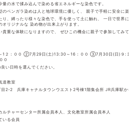
少量の水で揉み込んで染める省エネルギーな染色です。
型のベンガラ染めは人と地球環境に優しく、 親子で手軽に安全に
たり、縛ったり様々な染色で、手を使って土に触れ、 一日で世界
のオリジナルな 染め物が出来上がります。
い貴重な体験になりますので、 ぜひこの機会に親子で参加してみ
～1２：００ ➁7月29日(土)13:30～16：００ ③7月30日(日)９
：００
良い日時を選んでください。
氣道教室
目2-2 兵庫キャナルタウンウエスト2号棟1階集会所 JR兵庫駅か
カルチャーセンター所属会員本人、文化教室所属会員本人
ている会員