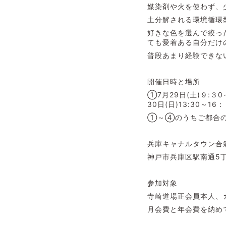
媒染剤や火を使わず、
土分解される環境循環
好きな色を選んで絞っ
ても愛着ある自分だけ
普段あまり経験できな
開催日時と場所
①7月29日(土)９:３0
30日(日)13:30～16
①～④のうちご都合の
兵庫キャナルタウン合
神戸市兵庫区駅南通5丁
参加対象
寺崎道場正会員本人、
月会費と年会費を納め