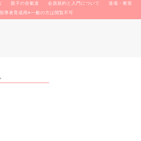
念
親子の合氣道
会員規約と入門について
道場・教室
指導者育成用※一般の方は閲覧不可
。