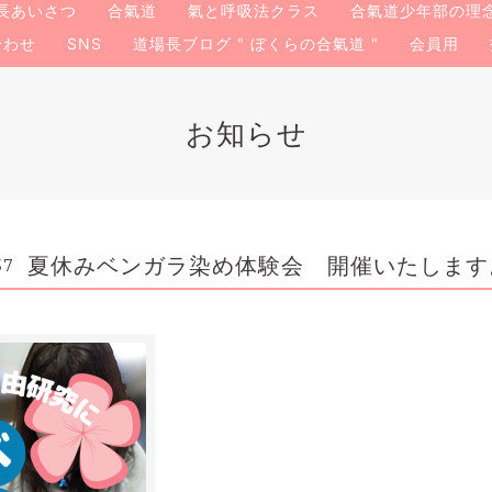
長あいさつ
合氣道
氣と呼吸法クラス
合氣道少年部の理
合わせ
SNS
道場長ブログ " ぼくらの合氣道 "
会員用
お知らせ
夏休みベンガラ染め体験会 開催いたします
37