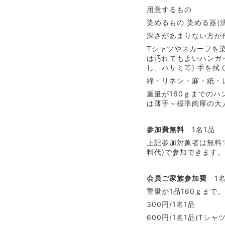
用意するもの
染めるもの 染める器(
深さがあまりない方が
Tシャツやスカーフを
は汚れてもよいハンガ
し、ハサミ等) 手を拭
綿・リネン・麻・紙・
重量が160ｇまでのハ
は薄手～標準肉厚の大
参加費無料
1名1品
上記参加対象者は無料
料代)で参加できます。
会員ご家族参加費
1
重量が1品160ｇまで
300円/1名1品
600円/1名1品(Tシ