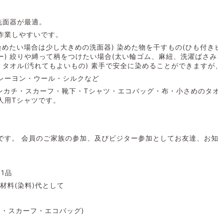
洗面器が最適。
作業しやすいです。
染めたい場合は少し大きめの洗面器) 染めた物を干すもの(ひも付き
ー) 絞りや縛って柄をつけたい場合(太い輪ゴム、麻紐、洗濯ばさ
くタオル(汚れてもよいもの) 素手で安全に染めることができます
レーヨン・ウール・シルクなど
ンカチ・スカーフ・靴下・Tシャツ・エコバッグ・布・小さめのタオル
人用Tシャツです。
です。 会員のご家族の参加、及びビジター参加としてお友達、お知
名1品
。材料(染料)代として
ャツ・スカーフ・エコバッグ)