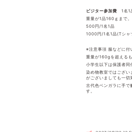
ビジター参加費
1名1
重量が1品160ｇまで
500円/1名1品
1000円/1名1品(T
※注意事項 服などに
重量が160gを超える
小学生以下は保護者同
染め物教室ではござい
がございましても一切
古代色ベンガラに手で
す。