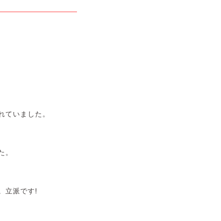
れていました。
た。
。立派です!