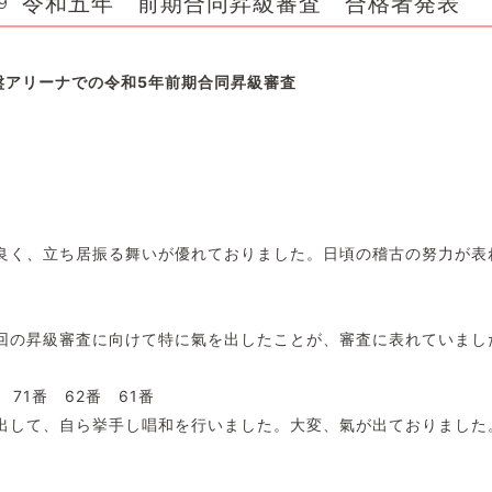
令和五年 前期合同昇級審査 合格者発表
9
常盤アリーナでの令和5年前期合同昇級審査
良く、立ち居振る舞いが優れておりました。日頃の稽古の努力が表
回の昇級審査に向けて特に氣を出したことが、審査に表れていまし
71番 62番 61番
出して、自ら挙手し唱和を行いました。大変、氣が出ておりました