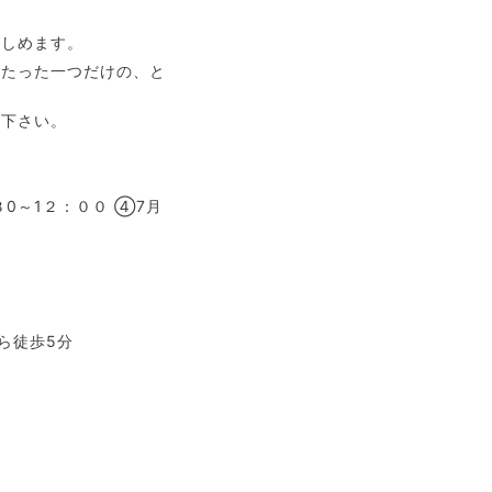
楽しめます。
にたった一つだけの、と
て下さい。
:３0～1２：００ ④7月
ら徒歩5分