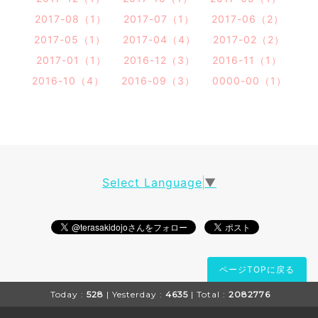
2017-08（1）
2017-07（1）
2017-06（2）
2017-05（1）
2017-04（4）
2017-02（2）
2017-01（1）
2016-12（3）
2016-11（1）
2016-10（4）
2016-09（3）
0000-00（1）
Select Language
▼
ページTOPに戻る
Today :
528
| Yesterday :
4635
| Total :
2082776