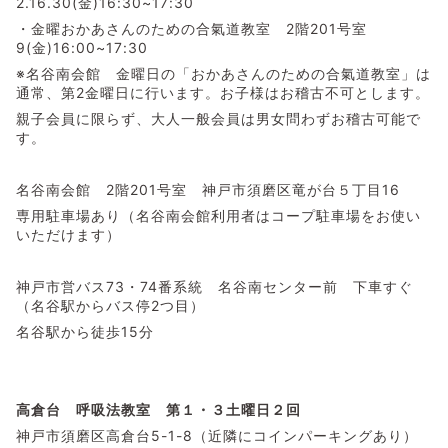
2.16.30(金)16:30~17:30
・金曜おかあさんのための合氣道教室 2階201号室
9(金)16:00~17:30
※名谷南会館 金曜日の「おかあさんのための合氣道教室」は
通常、第2金曜日に行います。お子様はお稽古不可とします。
親子会員に限らず、大人一般会員は男女問わずお稽古可能で
す。
名谷南会館 2階201号室 神戸市須磨区竜が台５丁目16
専用駐車場あり（名谷南会館利用者はコープ駐車場をお使い
いただけます）
神戸市営バス73・74番系統 名谷南センター前 下車すぐ
（名谷駅からバス停2つ目）
名谷駅から徒歩15分
高倉台 呼吸法教室
第１・３土曜日２回
神戸市須磨区高倉台5-1-8（近隣にコインパーキングあり）