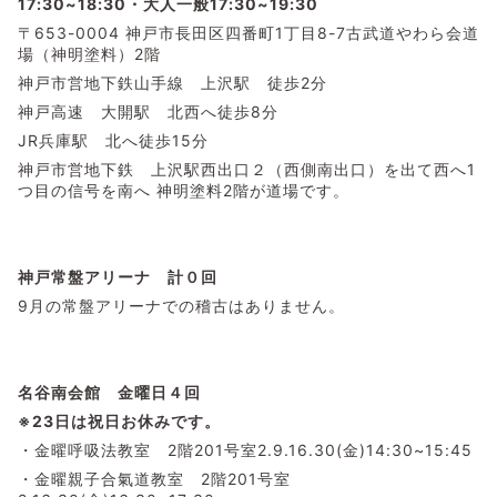
17:30~18:30・大人一般17:30~19:30
〒653-0004 神戸市長田区四番町1丁目8-7古武道やわら会道
場（神明塗料）2階
神戸市営地下鉄山手線 上沢駅 徒歩2分
神戸高速 大開駅 北西へ徒歩8分
JR兵庫駅 北へ徒歩15分
神戸市営地下鉄 上沢駅西出口２（西側南出口）を出て西へ1
つ目の信号を南へ 神明塗料2階が道場です。
神戸常盤アリーナ 計０回
9月の常盤アリーナでの稽古はありません。
名谷南会館 金曜日４
回
※23日は祝日お休みです。
・金曜呼吸法教室 2階201号室2.9.16.30(金)14:30~15:45
・金曜親子合氣道教室 2階201号室