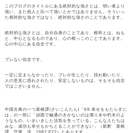
このブログのタイトルにある絶対的な強さとは、弱い者より
強い、また他人と比べて強いとかではありません。そういっ
た相対的な強さではなく、絶対的な強さのことであります。
絶対的な強さとは、自分自身のことであり、根幹とは、ねも
と、中心となるものであり、心の根っこのことであります。
心の中心にある信念です。
ブレない信念です。
一定に定まらなかったり、ブレが生じたり、揺れ動いたり、
人の意見に惑わされたり、安定しないものは、そもそも信念
ではございません。
中国古典の一つ菜根譚(さいこんたん)「69.幸せをもたらすに
は」の一部に「頑固で融通のきかないのは濁り水や朽木のよ
うなもの、いきいきした活気を失っている。こんな人たちは
みな、成功も幸せもかちとることができない」（新釈 菜根
譚 守屋 洋 1982,P72）とあります。