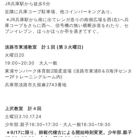
JR兵庫駅から徒歩5分
近隣に兵庫コープ駐車場、他コインパーキングあり。
※JR兵庫駅から南に出てレンガ造りの南側広場を西(右)へ兵
庫コープをさらに西へ、信号機の無い横断歩道をわたり、セ
ブンイレブン、ほっかほっか亭を過ぎてすぐ。
淡路市東浦教室 計１回 (第３火曜日)
火曜日20
19:00~20:30 大人一般
東浦サンパーク体育館2階柔道場 (淡路市東浦B＆G海洋センタ
ー2Fトレーニングルーム内)
兵庫県淡路市久留麻2743番地
上沢教室 計４回
土曜日3.10.17.24
少年部.親子16:30~17:30・大人一般16:30~19:30
※9/17に限り、師範代稽古による開始時刻変更。少年部.親子