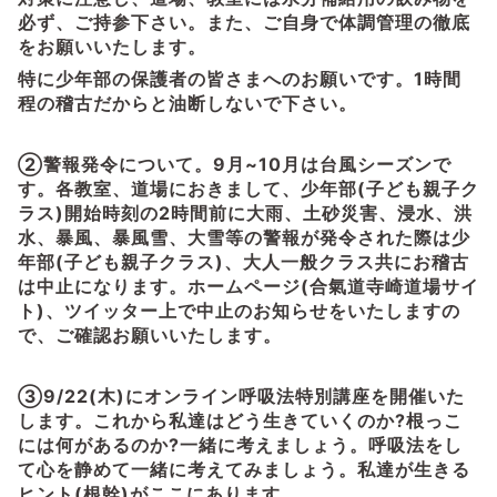
必ず、ご持参下さい。また、ご自身で体調管理の徹底
をお願いいたします。
特に少年部の保護者の皆さまへのお願いです。1時間
程の稽古だからと油断しないで下さい。
②警報発令について。9月~10月は台風シーズンで
す。各教室、道場におきまして、少年部(子ども親子ク
ラス)開始時刻の2時間前に大雨、土砂災害、浸水、洪
水、暴風、暴風雪、大雪等の警報が発令された際は少
年部(子ども親子クラス)、大人一般クラス共にお稽古
は中止になります。ホームページ(合氣道寺崎道場サイ
ト)、ツイッター上で中止のお知らせをいたしますの
で、ご確認お願いいたします。
③9/22(木)にオンライン呼吸法特別講座を開催いた
します。これから私達はどう生きていくのか?根っこ
には何があるのか?一緒に考えましょう。呼吸法をし
て心を静めて一緒に考えてみましょう。私達が生きる
ヒント(根幹)がここにあります。