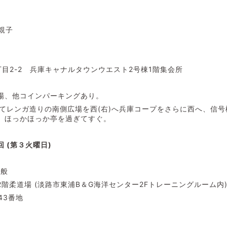
・親子
目2-2 兵庫キャナルタウンウエスト2号棟1階集会所
場、他コインパーキングあり。
出てレンガ造りの南側広場を西(右)へ兵庫コープをさらに西へ、信
、ほっかほっか亭を過ぎてすぐ。
 (第３火曜日)
一般
階柔道場 (淡路市東浦B＆G海洋センター2Fトレーニングルーム内
43番地