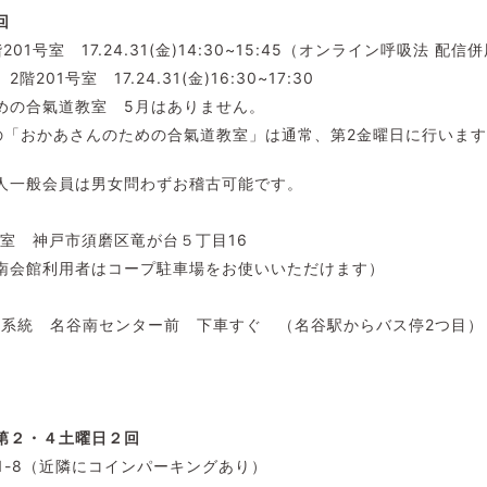
回
1号室 17.24.31(金)14:30~15:45（オンライン呼吸法 配信
01号室 17.24.31(金)16:30~17:30
めの合氣道教室 5月はありません。
の「おかあさんのための合氣道教室」は通常、第2金曜日に行いま
人一般会員は男女問わずお稽古可能です。
1号室 神戸市須磨区竜が台５丁目16
南会館利用者はコープ駐車場をお使いいただけます）
4番系統 名谷南センター前 下車すぐ （名谷駅からバス停2つ目）
第２・４土曜日２回
1-8（近隣にコインパーキングあり）