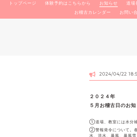
トップページ
体験予約はこちらから
お知らせ
道場
お稽古カレンダー
お問い
2024/04/22 18:
２０２４年
５月お稽古日のお知
①道場、教室には水分
②警報発令について。各
水、洪水、暴風、暴風雪