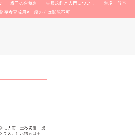
念
親子の合氣道
会員規約と入門について
道場・教室
指導者育成用※一般の方は閲覧不可
前に大雨、土砂災害、浸
クラス共にお稽古は中止