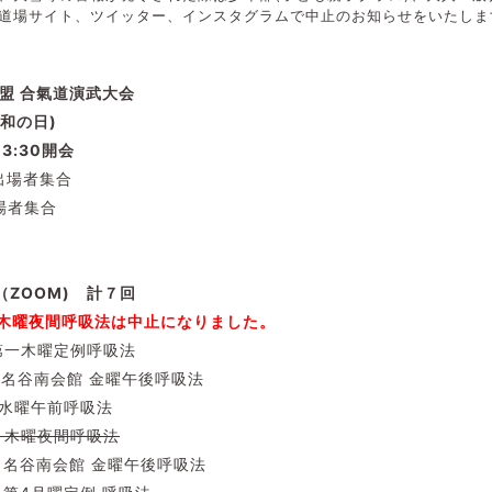
道場サイト、ツイッター、インスタグラムで中止のお知らせをいたしま
盟 合氣道演武大会
昭和の日)
3:30開会
般出場者集合
場者集合
ZOOM) 計７回
:30 木曜夜間呼吸法は中止になりました。
40 第一木曜定例呼吸法
:45 名谷南会館 金曜午後呼吸法
40 水曜午前呼吸法
:30 木曜夜間呼吸法
:45 名谷南会館 金曜午後呼吸法