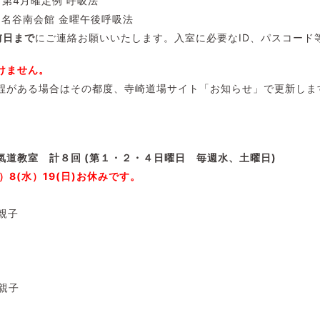
:30 第4月曜定例 呼吸法
:45 名谷南会館 金曜午後呼吸法
前日まで
にご連絡お願いいたします。入室に必要なID、パスコード
けません。
程がある場合はその都度、寺崎道場サイト「お知らせ」で更新しま
氣道教室 計８
回 (第１・２・４日曜日 毎週水、土曜日)
祝）8(水）19(日)お休みです。
・親子
・親子