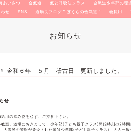
長あいさつ
合氣道
氣と呼吸法クラス
合氣道少年部の理
合わせ
SNS
道場長ブログ " ぼくらの合氣道 "
会員用
お知らせ
令和６年 ５月 稽古日 更新しました。
56
らせ
補給用の飲み物を必ず、ご持参下さい。
教室、道場におきまして、少年部(子ども親子クラス)開始時刻の2時間
、大雪等の警報が発令された際は少年部(子ども親子クラス)、大人一般