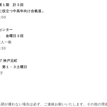
第１期 計３回
に役立つ中高年向け合氣道」
2:00
センター
」 金曜日３
回
大人一般
0:30
ブ
神戸北町
 第１・３土曜日
子
体調が優れない場合は必ず、ご連絡お願いいたします。その他の理