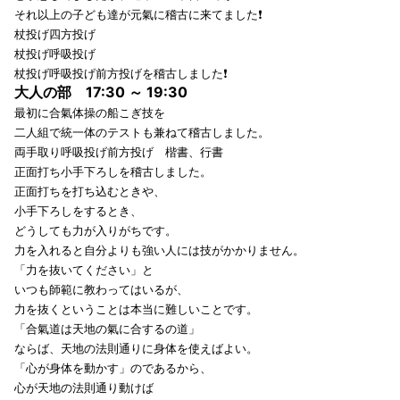
それ以上の子ども達が元氣に稽古に来てました❗
杖投げ四方投げ
杖投げ呼吸投げ
杖投げ呼吸投げ前方投げを稽古しました❗
大人の部 17:30 ～ 19:30
最初に合氣体操の船こぎ技を
二人組で統一体のテストも兼ねて稽古しました。
両手取り呼吸投げ前方投げ 楷書、行書
正面打ち小手下ろしを稽古しました。
正面打ちを打ち込むときや、
小手下ろしをするとき、
どうしても力が入りがちです。
力を入れると自分よりも強い人には技がかかりません。
「力を抜いてください」と
いつも師範に教わってはいるが、
力を抜くということは本当に難しいことです。
「合氣道は天地の氣に合するの道」
ならば、天地の法則通りに身体を使えばよい。
「心が身体を動かす」のであるから、
心が天地の法則通り動けば