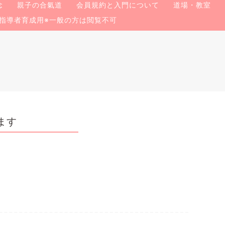
念
親子の合氣道
会員規約と入門について
道場・教室
指導者育成用※一般の方は閲覧不可
ます