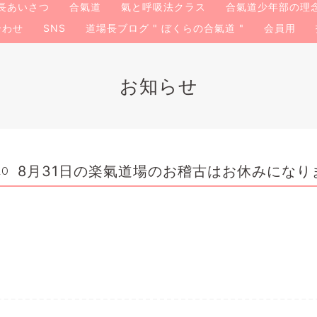
長あいさつ
合氣道
氣と呼吸法クラス
合氣道少年部の理
合わせ
SNS
道場長ブログ " ぼくらの合氣道 "
会員用
お知らせ
8月31日の楽氣道場のお稽古はお休みになり
20