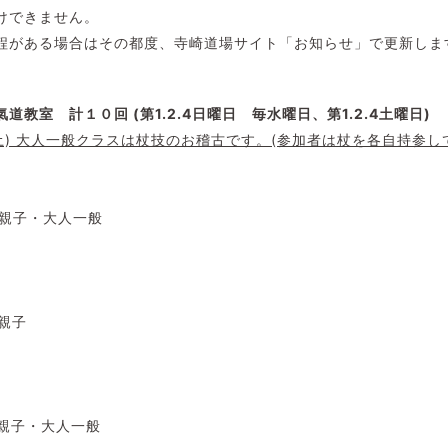
けできません。
程がある場合はその都度、寺崎道場サイト「お知らせ」で更新しま
道教室 計１０回 (第1.2.4日曜日 毎水曜日、
第1.2.4
土曜日)
27(土) 大人一般クラスは杖技のお稽古です。(参加者は杖を各自持参
も・親子・大人一般
・親子
も・親子・大人一般