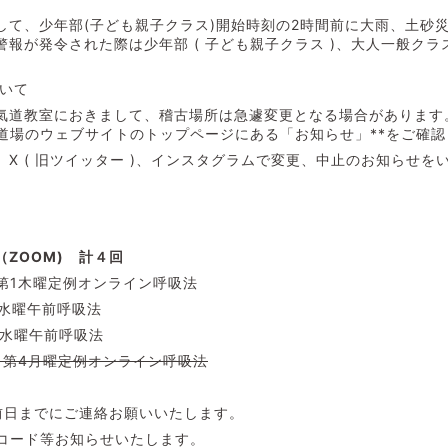
して、少年部(子ども親子クラス)開始時刻の2時間前に大雨、土砂
報が発令された際は少年部 ( 子ども親子クラス )、大人一般ク
いて
氣道教室におきまして、稽古場所は急遽変更となる場合があります
崎道場のウェブサイトのトップページにある「お知らせ」**をご確
X ( 旧ツイッター )、インスタグラムで変更、中止のお知らせを
ZOOM) 計４回
:40 第1木曜定例オンライン呼吸法
40 水曜午前呼吸法
40 水曜午前呼吸法
0:30 第4月曜定例オンライン呼吸法
前日までにご連絡お願いいたします。
ID、パスコード等お知らせいたします