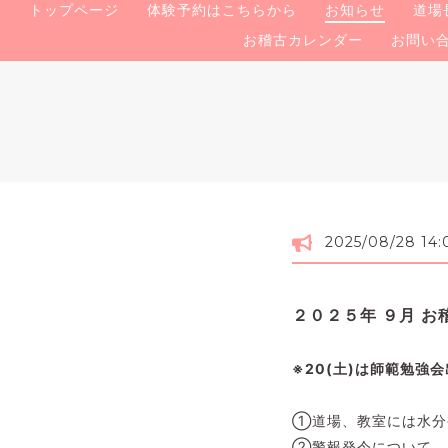
トップページ
体験予約はこちらから
お知らせ
道場
お稽古カレンダー
お問い
2025/08/28 14:
２０２５年 ９月 
※20(土)は師範勉強
①道場、教室には水分
②警報発令について