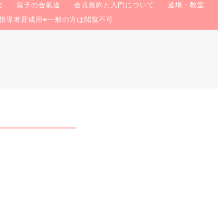
念
親子の合氣道
会員規約と入門について
道場・教室
指導者育成用※一般の方は閲覧不可