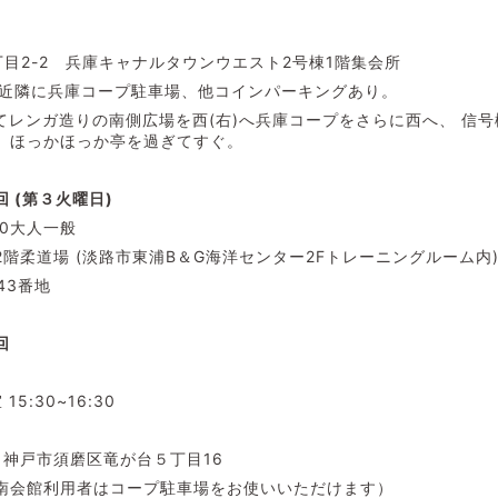
目2-2 兵庫キャナルタウンウエスト2号棟1階集会所
分 近隣に兵庫コープ駐車場、他コインパーキングあり。
てレンガ造りの南側広場を西(右)へ兵庫コープをさらに西へ、 信
、ほっかほっか亭を過ぎてすぐ。
 (第３火曜日)
:30大人一般
階柔道場 (淡路市東浦B＆G海洋センター2Fトレーニングルーム内
43番地
回
5:30~16:30
 神戸市須磨区竜が台５丁目16
南会館利用者はコープ駐車場をお使いいただけます）