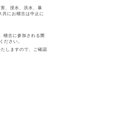
災害、浸水、洪水、暴
ラス共にお稽古は中止に
。稽古に参加される際
認ください。
いたしますので、ご確認
。