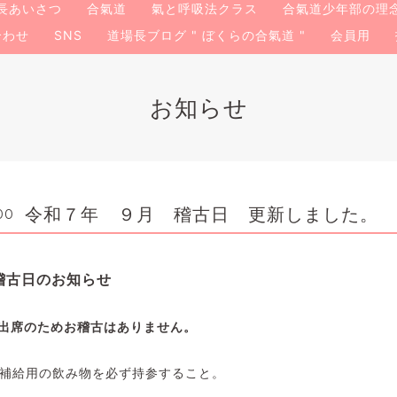
長あいさつ
合氣道
氣と呼吸法クラス
合氣道少年部の理
合わせ
SNS
道場長ブログ " ぼくらの合氣道 "
会員用
お知らせ
令和７年 ９月 稽古日 更新しました。
00
お稽古日のお知らせ
会出席のためお稽古
はありません。
補給用の飲み物を必ず持参すること。