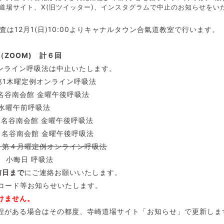
道場サイト、X(旧ツイッター)、インスタグラムで中止のお知らせをい
は12月1(日)10:00よりキャナルタウン合氣道教室で行います。
ZOOM) 計６回
オンライン呼吸法は中止いたします。
:40 第1木曜定例オンライン呼吸法
:45 名谷南会館 金曜午後呼吸法
40 水曜午前呼吸法
:45 名谷南会館 金曜午後呼吸法
:45 名谷南会館 金曜午後呼吸法
0:30 第４月曜定例オンライン呼吸法
:20 小晦日 呼吸法
前日まで
にご連絡お願いいたします。
ID、パスコード等お知らせいたします
けません。
程がある場合はその都度、寺崎道場サイト「お知らせ」で更新しま