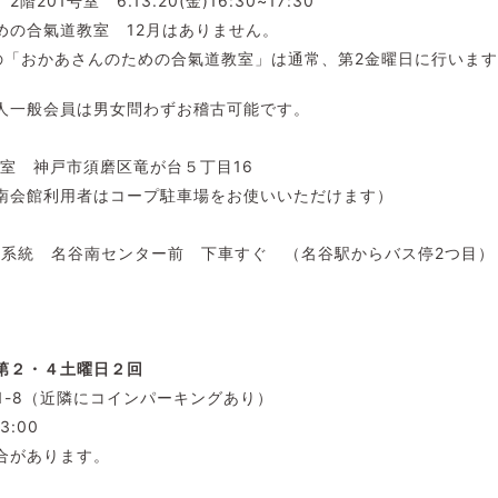
01号室 6.13.20(金)16:30~17:30
めの合氣道教室 12月はありません。
の「おかあさんのための合氣道教室」は通常、第2金曜日に行いま
人一般会員は男女問わずお稽古可能です。
1号室 神戸市須磨区竜が台５丁目16
南会館利用者はコープ駐車場をお使いいただけます）
4番系統 名谷南センター前 下車すぐ （名谷駅からバス停2つ目）
第２・４土曜日２回
1-8（近隣にコインパーキングあり）
13:00
合があります。