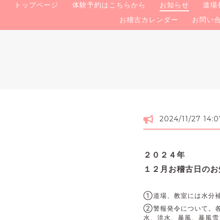
トップページ
体験予約はこちらから
お知らせ
道場
お稽古カレンダー
お問い
2024/11/27 14:0
２０２４年
１２月お稽古日のお
①道場、教室には水分
②警報発令について。各
水、洪水、暴風、暴風雪