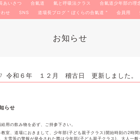
長あいさつ
合氣道
氣と呼吸法クラス
合氣道少年部の理
合わせ
SNS
道場長ブログ " ぼくらの合氣道 "
会員用
お知らせ
令和６年 １２月 稽古日 更新しました。
7
知らせ
補給用の飲み物を必ず、ご持参下さい。
教室、道場におきまして、少年部(子ども親子クラス)開始時刻の2時間
、大雪等の警報が発令された際は少年部(子ども親子クラス)、大人一般