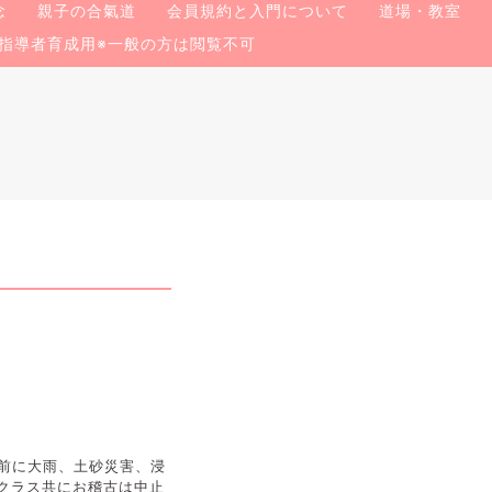
念
親子の合氣道
会員規約と入門について
道場・教室
指導者育成用※一般の方は閲覧不可
前に大雨、土砂災害、浸
クラス共にお稽古は中止