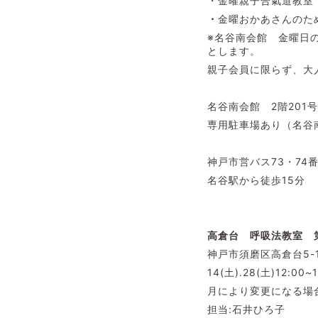
・金曜親子合氣道教室 2階2
・
金曜おかあさんのた
※名谷南会館 金曜日
とします。
親子会員に限らず、大
名谷南会館 2階20
専用駐車場あり（名谷
神戸市営バス73・7
名谷駅から徒歩15分
高倉台 呼吸法教室
神戸市須磨区高倉台5-
14(土).28(土)12:00~
月により変更になる場
担当:石井ひろ子