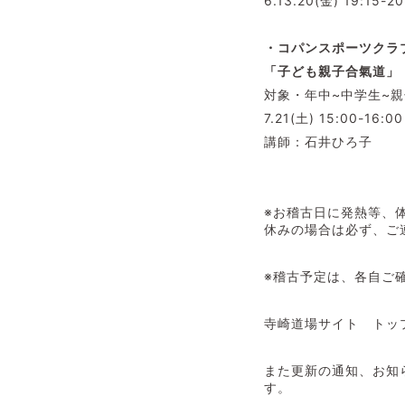
6.13.20(金) 19:15-20
・コパンスポーツクラ
「子ども親子合氣道」
対象・年中~中学生~親
7.21(土) 15:00-16:00
講師：石井ひろ子
※お稽古日に発熱等、
休みの場合は必ず、ご
※稽古予定は、各自ご
寺崎道場サイト トッ
また更新の通知、お知ら
す。