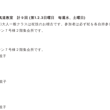
氣道教室 計９
回 (第1.2.3日曜日 毎週水、土曜日)
、15(日)大人一般クラスは杖技のお稽古です。参加者は必ず杖を各自持
ウン７号棟２階集会所です。
タウン７号棟２階集会所です。
・親子
・親子
・親子