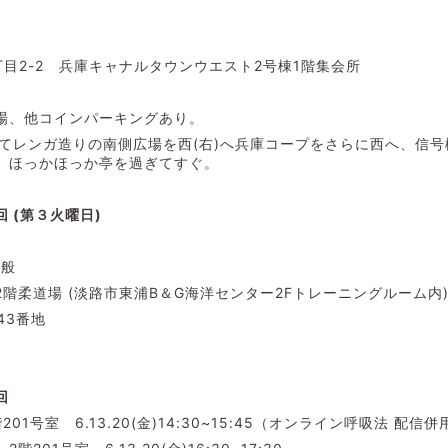
目2-2 兵庫キャナルタウンウエスト2号棟1階集会所
場、他コインパーキングあり。
出てレンガ造りの南側広場を西(右)へ兵庫コープをさらに西へ、信
、ほっかほっか亭を過ぎてすぐ。
 (第３火曜日)
一般
階柔道場 (淡路市東浦B＆G海洋センター2Fトレーニングルーム内
43番地
回
1号室 6.13.20(金)14:30~15:45（オンライン呼吸法 配信併