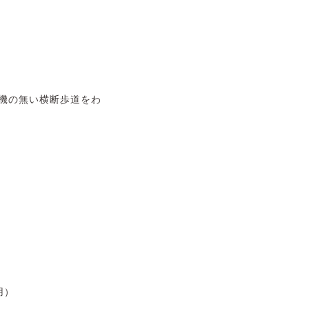
号機の無い横断歩道をわ
)
用）