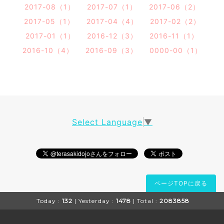
2017-08（1）
2017-07（1）
2017-06（2）
2017-05（1）
2017-04（4）
2017-02（2）
2017-01（1）
2016-12（3）
2016-11（1）
2016-10（4）
2016-09（3）
0000-00（1）
Select Language
▼
ページTOPに戻る
Today :
132
| Yesterday :
1478
| Total :
2083858