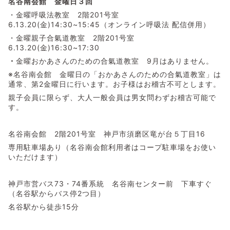
名谷南会館 金曜日３
回
・金曜呼吸法教室 2階201号室
6.13.20(金)14:30~15:45（オンライン呼吸法 配信併用）
・金曜親子合氣道教室 2階201号室
6.13.20(金)16:30~17:30
・
金曜おかあさんのための合氣道教室 9月はありません。
※名谷南会館 金曜日の「おかあさんのための合氣道教室」は
通常、第2金曜日に行います。お子様はお稽古不可とします。
親子会員に限らず、大人一般会員は男女問わずお稽古可能で
す。
名谷南会館 2階201号室 神戸市須磨区竜が台５丁目16
専用駐車場あり（名谷南会館利用者はコープ駐車場をお使い
いただけます）
神戸市営バス73・74番系統 名谷南センター前 下車すぐ
（名谷駅からバス停2つ目）
名谷駅から徒歩15分