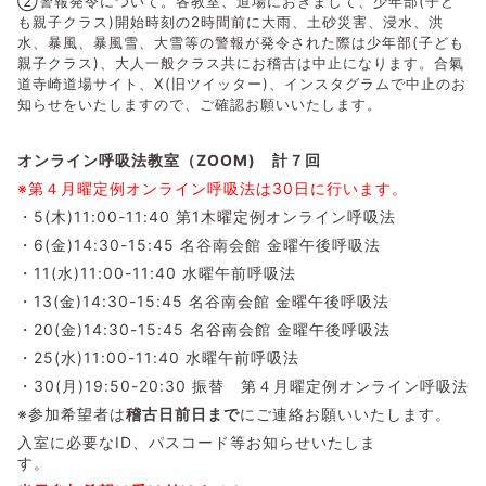
②警報発令について。各教室、道場におきまして、少年部(子ど
も親子クラス)開始時刻の2時間前に大雨、土砂災害、浸水、洪
水、暴風、暴風雪、大雪等の警報が発令された際は少年部(子ども
親子クラス)、大人一般クラス共にお稽古は中止になります。
合氣
道寺崎道場サイト、X(旧ツイッター)、インスタグラムで中止のお
知らせをいたしますので、ご確認お願いいたします。
オンライン呼吸法教室（ZOOM) 計７回
※第４月曜定例オンライン呼吸法は30日に行います。
・5(木)11:00-11:40 第1木曜定例オンライン呼吸法
・6(金)14:30-15:45 名谷南会館 金曜午後呼吸法
・11(水)11:00-11:40 水曜午前呼吸法
・13(金)14:30-15:45 名谷南会館 金曜午後呼吸法
・20(金)14:30-15:45 名谷南会館 金曜午後呼吸法
・25(水)11:00-11:40 水曜午前呼吸法
・30(月)19:50-20:30 振替 第４月曜定例オンライン呼吸法
※参加希望者は
稽古日前日まで
にご連絡お願いいたします。
入室に必要なID、パスコード等お知らせいたしま
す。