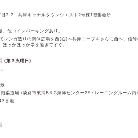
目2-2 兵庫キャナルタウンウエスト2号棟1階集会所
場、他コインパーキングあり。
出てレンガ造りの南側広場を西(右)へ兵庫コープをさらに西へ、信
、ほっかほっか亭を過ぎてすぐ。
 (第３火曜日)
ん。
一般
階柔道場 (淡路市東浦B＆G海洋センター2Fトレーニングルーム内
43番地
回