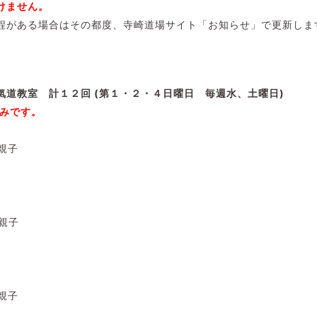
けません。
程がある場合はその都度、寺崎道場サイト「お知らせ」で更新しま
氣道教室 計１２
回 (第１・２・４日曜日 毎週水、土曜日)
休みです。
・親子
・親子
・親子