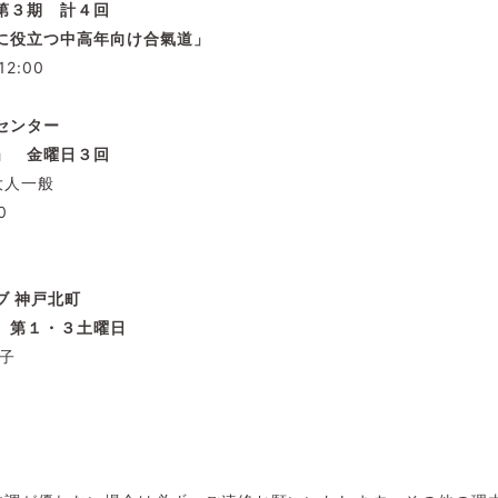
第３期 計４回
に役立つ中高年向け合氣道」
12:00
センター
」 金曜日３
回
大人一般
0
。
ブ
神戸北町
 第１・３土曜日
子