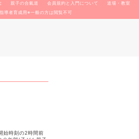
念
親子の合氣道
会員規約と入門について
道場・教室
指導者育成用※一般の方は閲覧不可
開始時刻の2時間前