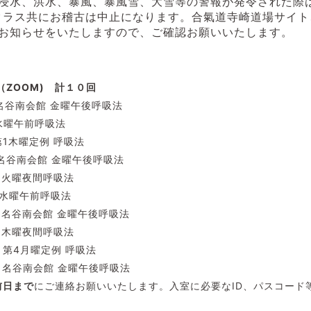
浸水、洪水、暴風、暴風雪、大雪等の警報が発令された際は
クラス共にお稽古は中止になります。合氣道寺崎道場サイト
お知らせをいたしますので、ご確認お願いいたします。
ZOOM) 計１０
回
45 名谷南会館 金曜午後呼吸法
40 水曜午前呼吸法
0 第1木曜定例 呼吸法
:45 名谷南会館 金曜午後呼吸法
:30 火曜夜間呼吸法
40 水曜午前呼吸法
:45 名谷南会館 金曜午後呼吸法
:30 木曜夜間呼吸法
:30 第4月曜定例 呼吸法
:45 名谷南会館 金曜午後呼吸法
前日まで
にご連絡お願いいたします。入室に必要なID、パスコード