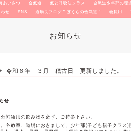
長あいさつ
合氣道
氣と呼吸法クラス
合氣道少年部の理
合わせ
SNS
道場長ブログ " ぼくらの合氣道 "
会員用
お知らせ
令和６年 ３月 稽古日 更新しました。
56
らせ
分補給用の飲み物を必ず、ご持参下さい。
て。
各教室、道場におきまして、少年部(子ども親子クラス)