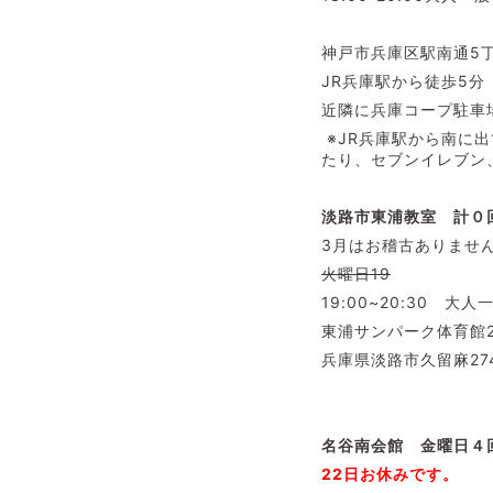
神戸市兵庫区駅南通5丁
JR兵庫駅から徒歩5分
近隣に兵庫コープ駐車
※JR兵庫駅から南に
たり、セブンイレブン
淡路市東浦教室 計０回
3月はお稽古ありませ
火曜日19
19:00~20:30 大人
東浦サンパーク体育館2
兵庫県淡路市久留麻27
名谷南会館 金曜日４
22日
お休みです。