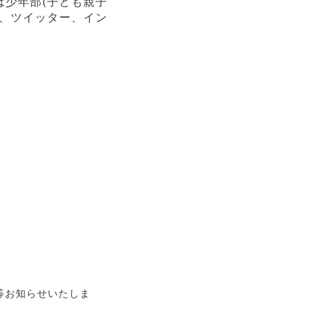
少年部(子ども親子
、ツイッター、イン
等お知らせいたしま