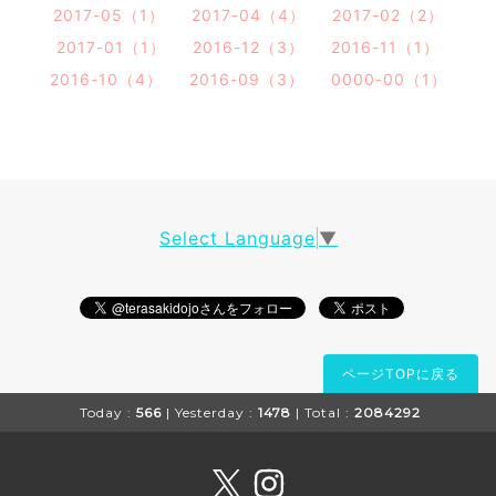
2017-05（1）
2017-04（4）
2017-02（2）
2017-01（1）
2016-12（3）
2016-11（1）
2016-10（4）
2016-09（3）
0000-00（1）
Select Language
▼
ページTOPに戻る
Today :
566
| Yesterday :
1478
| Total :
2084292