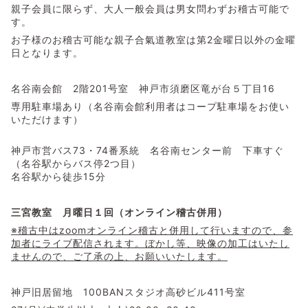
親子会員に限らず、大人一般会員は男女問わずお稽古可能で
す。
お子様のお稽古可能な親子合氣道教室は第2金曜日以外の金曜
日となります。
名谷南会館 2階201号室 神戸市須磨区竜が台５丁目16
専用駐車場あり（名谷南会館利用者はコープ駐車場をお使い
いただけます）
神戸市営バス73・74番系統 名谷南センター前 下車すぐ
（名谷駅からバス停2つ目）
名谷駅から徒歩15分
三宮教室 月曜日１回（オンライン稽古併用）
※稽古中はzoomオンライン稽古と併用して行いますので、参
加者にライブ配信されます。ぼかし等、映像の加工はいたし
ませんので、ご了承の上、お願いいたします。
神戸旧居留地 100BANスタジオ高砂ビル411号室