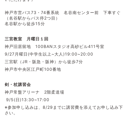
神戸市営バス73・74番系統 名谷南センター前 下車すぐ
（名谷駅からバス停2つ目）
名谷駅から徒歩15分
三宮教室 月曜日１回
神戸旧居留地 100BANスタジオ高砂ビル411号室
9/27月曜日(中学生以上~大人)19:00~20:00
三宮駅（JR・阪急・阪神）から徒歩7分
神戸市中央区江戸町100番地
剣・杖講習会
神戸常盤アリーナ 2階柔道場
9/5(日)13:30~17:00
※参加申し込みは、8/29までに講習費を添えてお申し込み下
さい。