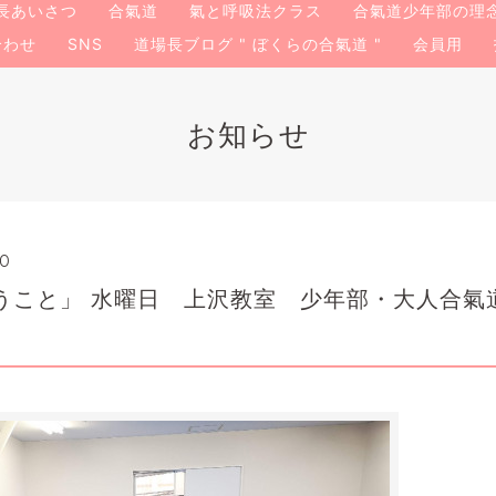
長あいさつ
合氣道
氣と呼吸法クラス
合氣道少年部の理
合わせ
SNS
道場長ブログ " ぼくらの合氣道 "
会員用
お知らせ
30
うこと」 水曜日 上沢教室 少年部・大人合氣