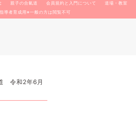
念
親子の合氣道
会員規約と入門について
道場・教室
指導者育成用※一般の方は閲覧不可
道 令和2年6月