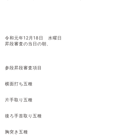
令和元年
12月18日 水曜日
昇段審査の当日の朝、
参段昇段審査項目
横面打ち五種
片手取り五種
後ろ手首取り五種
胸突き五種