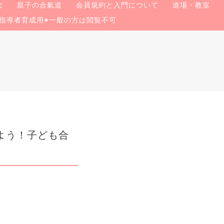
念
親子の合氣道
会員規約と入門について
道場・教室
指導者育成用※一般の方は閲覧不可
よう！子ども合