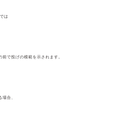
 では
の前で投げの模範を示されます。
る場合、