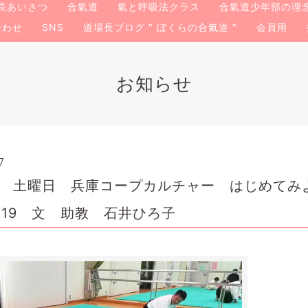
長あいさつ
合氣道
氣と呼吸法クラス
合氣道少年部の理
合わせ
SNS
道場長ブログ " ぼくらの合氣道 "
会員用
お知らせ
7
」 土曜日 兵庫コープカルチャー はじめてみ
 2019 文 助教 石井ひろ子