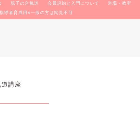
念
親子の合氣道
会員規約と入門について
道場・教室
指導者育成用※一般の方は閲覧不可
合氣道講座