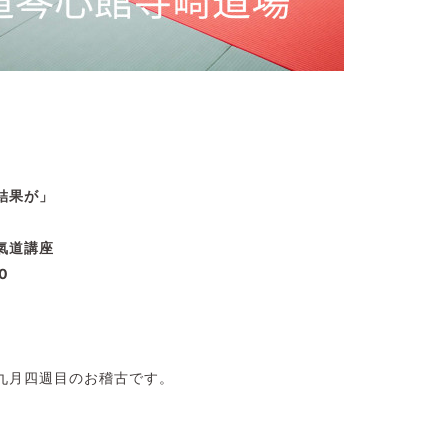
結果が」
氣道講座
0
九月四週目のお稽古です。