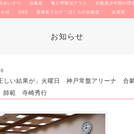
長あいさつ
合氣道
氣と呼吸法クラス
合氣道少年部の理
合わせ
SNS
道場長ブログ " ぼくらの合氣道 "
会員用
お知らせ
08
正しい結果が」火曜日 神戸常盤アリーナ 
 文 師範 寺崎秀行