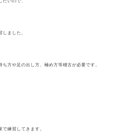
したいので、
習しました。
持ち方や足の出し方、極め方等稽古が必要です。
家で練習してきます。