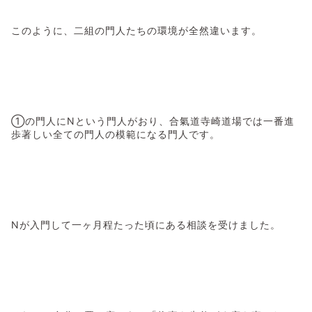
このように、二組の門人たちの環境が全然違います。
①の門人にNという門人がおり、合氣道寺崎道場では一番進
歩著しい全ての門人の模範になる門人です。
Nが入門して一ヶ月程たった頃にある相談を受けました。