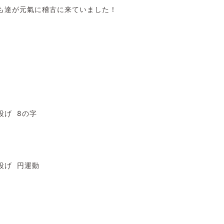
も達が元氣に稽古に来ていました！
投げ 8の字
投げ 円運動