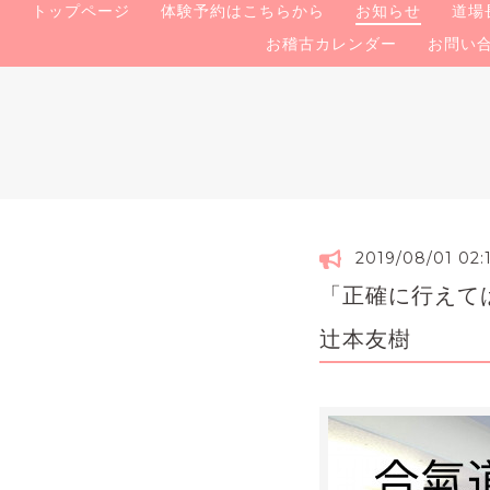
トップページ
体験予約はこちらから
お知らせ
道場
お稽古カレンダー
お問い
2019/08/01 02:
「正確に行えては
辻本友樹