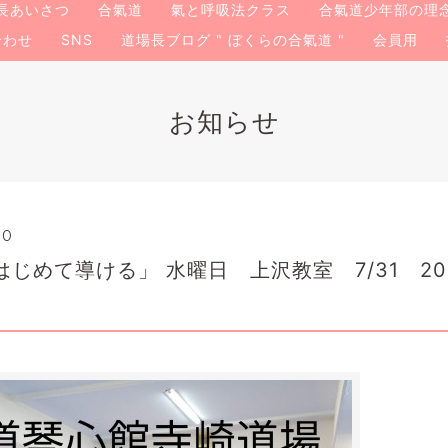
長あいさつ
合氣道
氣と呼吸法クラス
合氣道少年部の理
合わせ
SNS
道場長ブログ " ぼくらの合氣道 "
会員用
お知らせ
10
じめて導ける」 水曜日 上沢教室 7/31 2