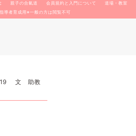
念
親子の合氣道
会員規約と入門について
道場・教室
指導者育成用※一般の方は閲覧不可
019 文 助教