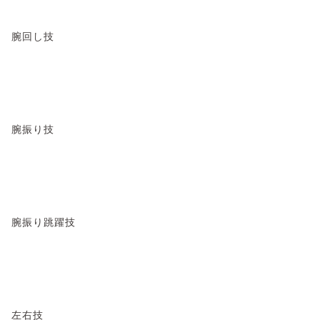
腕回し技
腕振り技
腕振り跳躍技
左右技