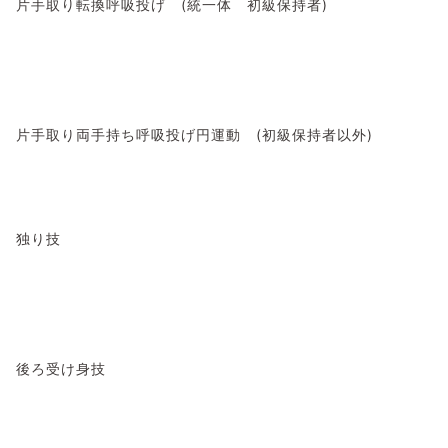
片手取り転換呼吸投げ (統一体 初級保持者)
片手取り両手持ち呼吸投げ円運動 (初級保持者以外)
独り技
後ろ受け身技