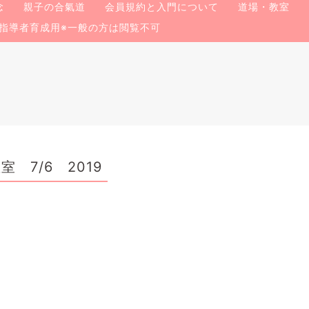
念
親子の合氣道
会員規約と入門について
道場・教室
指導者育成用※一般の方は閲覧不可
7/6 2019