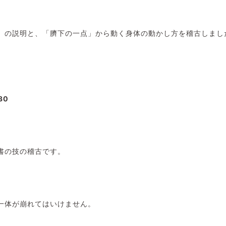
」の説明と、「臍下の一点」から動く身体の動かし方を稽古しまし
30
書の技の稽古です。
一体が崩れてはいけません。