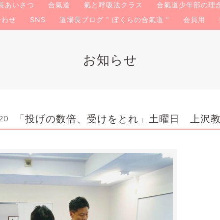
長あいさつ
合氣道
氣と呼吸法クラス
合氣道少年部の理
合わせ
SNS
道場長ブログ " ぼくらの合氣道 "
会員用
お知らせ
「投げの数倍、受けをとれ」土曜日 上沢教室 
:20