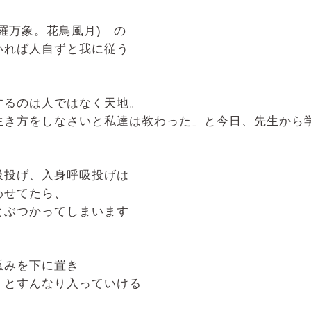
羅万象。花鳥風月) の
いれば人自ずと我に従う
するのは人ではなく天地。
生き方をしなさいと私達は教わった」と今日、先生から
吸投げ、入身呼吸投げは
わせてたら、
とぶつかってしまいます
重みを下に置き
くとすんなり入っていける