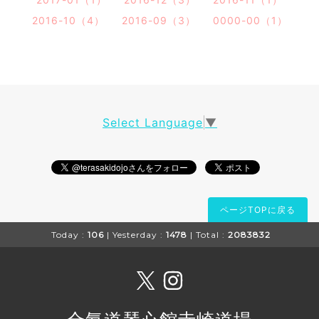
2016-10（4）
2016-09（3）
0000-00（1）
Select Language
▼
ページTOPに戻る
Today :
106
| Yesterday :
1478
| Total :
2083832