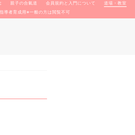
念
親子の合氣道
会員規約と入門について
道場・教室
指導者育成用※一般の方は閲覧不可