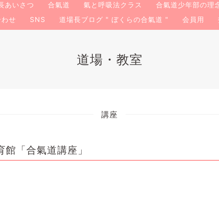
長あいさつ
合氣道
氣と呼吸法クラス
合氣道少年部の理
合わせ
SNS
道場長ブログ " ぼくらの合氣道 "
会員用
道場・教室
講座
育館「合氣道講座」