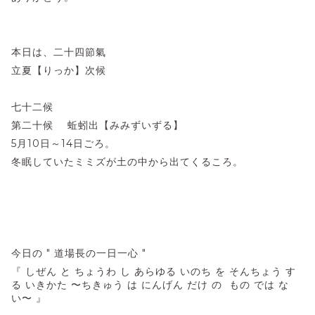
本日は、二十四節氣
立夏【りっか】次候
七十二候
第二十候 蚯蚓出【みみずいずる】
5月10日～14日ごろ。
冬眠していたミミズが土の中から出てくるころ。
今日の " 道場長の一日一心 "
『 しぜん と ちょうわ し あらゆる いのち を そんちょう す
る いきかた 〜ちきゅう は にんげん だけ の もの では な
い〜 』