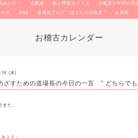
長あいさつ
合氣道
氣と呼吸法クラス
合氣道少年部の理
合わせ
SNS
道場長ブログ " ぼくらの合氣道 "
会員用
お稽古カレンダー
-18 (木)
めざすための道場長の今日の一言 " どちらでも
できた。
 まよう』