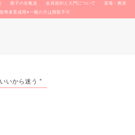
念
親子の合氣道
会員規約と入門について
道場・教室
指導者育成用※一般の方は閲覧不可
いいから迷う "