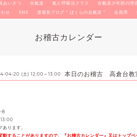
長あいさつ
合氣道
氣と呼吸法クラス
合氣道少年部の理
合わせ
SNS
道場長ブログ " ぼくらの合氣道 "
会員用
お稽古カレンダー
本日のお稽古 高倉台教
4-04-20 (土) 12:00～13:00
-8
13:00
グあります。
変動することがありますので、『お稽古カレンダー』又はトップペ