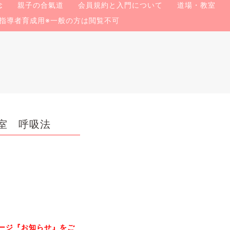
念
親子の合氣道
会員規約と入門について
道場・教室
指導者育成用※一般の方は閲覧不可
室 呼吸法
ージ『お知らせ』をご