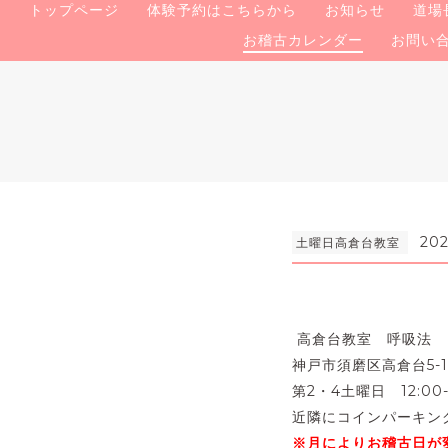
トップページ
体験予約はこちらから
お知らせ
道場
お稽古カレンダー
お問い
202
土曜日高倉台教室
高倉台教室 呼吸法
神戸市須磨区高倉台5-1
第2・4土曜日 12:00-
近隣にコインパーキン
※月によりお稽古日が