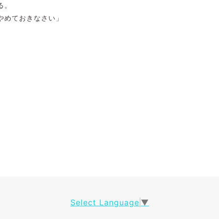
る。
やめておきなさい」
、
Select Language
▼