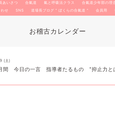
長あいさつ
合氣道
氣と呼吸法クラス
合氣道少年部の理
合わせ
SNS
道場長ブログ " ぼくらの合氣道 "
会員用
お稽古カレンダー
9 (土)
月間 今日の一言 指導者たるもの "抑止力と