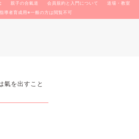
念
親子の合氣道
会員規約と入門について
道場・教室
指導者育成用※一般の方は閲覧不可
は氣を出すこと