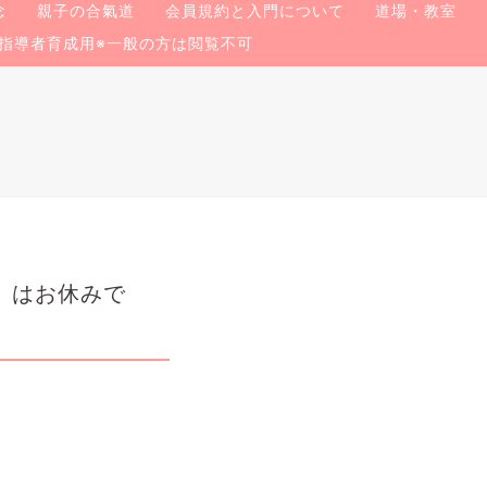
念
親子の合氣道
会員規約と入門について
道場・教室
指導者育成用※一般の方は閲覧不可
」はお休みで