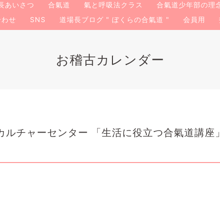
長あいさつ
合氣道
氣と呼吸法クラス
合氣道少年部の理
合わせ
SNS
道場長ブログ " ぼくらの合氣道 "
会員用
お稽古カレンダー
カルチャーセンター 「生活に役立つ合氣道講座