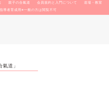
念
親子の合氣道
会員規約と入門について
道場・教室
指導者育成用※一般の方は閲覧不可
合氣道」