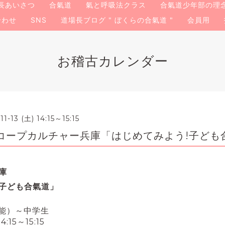
長あいさつ
合氣道
氣と呼吸法クラス
合氣道少年部の理
合わせ
SNS
道場長ブログ " ぼくらの合氣道 "
会員用
お稽古カレンダー
11-13 (土) 14:15～15:15
コープカルチャー兵庫「はじめてみよう!子ども
庫
子ども合氣道」
可能）～中学生
15～15:15