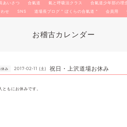
長あいさつ
合氣道
氣と呼吸法クラス
合氣道少年部の理
合わせ
SNS
道場長ブログ " ぼくらの合氣道 "
会員用
お稽古カレンダー
祝日・上沢道場お休み
2017-02-11 (土)
お休み
人ともにお休みです。