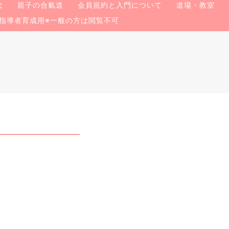
念
親子の合氣道
会員規約と入門について
道場・教室
指導者育成用※一般の方は閲覧不可