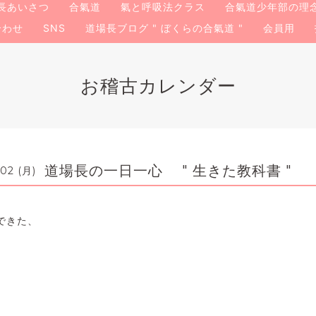
長あいさつ
合氣道
氣と呼吸法クラス
合氣道少年部の理
合わせ
SNS
道場長ブログ " ぼくらの合氣道 "
会員用
お稽古カレンダー
道場長の一日一心 " 生きた教科書 "
-02 (月)
できた、