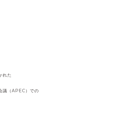
。
かれた
会議（APEC）での