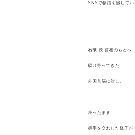
SNSで物議を醸してい
石破 茂 首相のもとへ
駆け寄ってきた
外国首脳に対し、
座ったまま
握手を交わした様子が