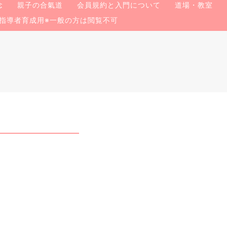
念
親子の合氣道
会員規約と入門について
道場・教室
指導者育成用※一般の方は閲覧不可