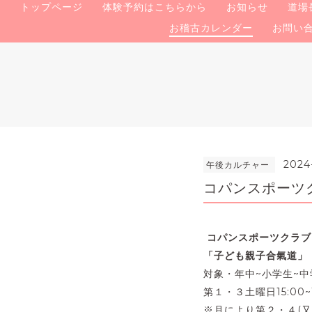
トップページ
体験予約はこちらから
お知らせ
道場
お稽古カレンダー
お問い
2024
午後カルチャー
コパンスポーツ
コパンスポーツクラブ
「子ども親子合氣道」
対象・年中~小学生~中
第１・３土曜日15:00~
※月により第２・４(又