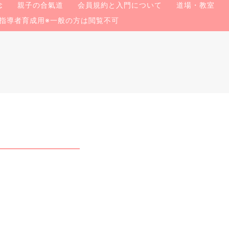
念
親子の合氣道
会員規約と入門について
道場・教室
指導者育成用※一般の方は閲覧不可