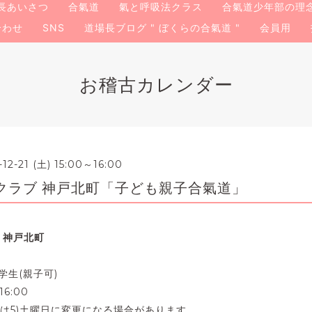
長あいさつ
合氣道
氣と呼吸法クラス
合氣道少年部の理
合わせ
SNS
道場長ブログ " ぼくらの合氣道 "
会員用
お稽古カレンダー
-12-21 (土) 15:00～16:00
クラブ 神戸北町「子ども親子合氣道」
 神戸北町
学生(親子可)
16:00
は5)土曜日に変更になる場合があります。