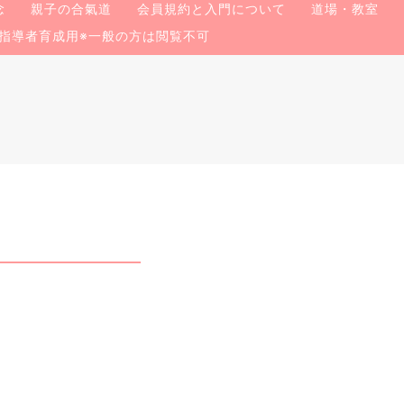
念
親子の合氣道
会員規約と入門について
道場・教室
指導者育成用※一般の方は閲覧不可