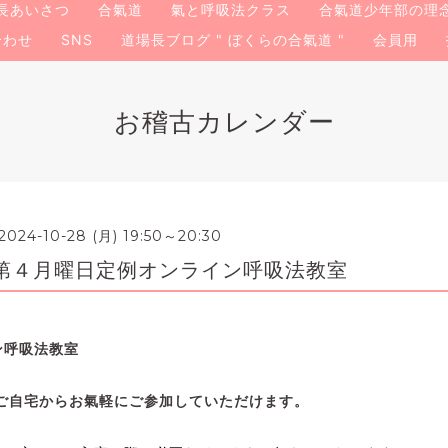
長あいさつ
合氣道
氣と呼吸法クラス
合氣道少年部の理
合わせ
SNS
道場長ブログ " ぼくらの合氣道 "
会員用
お稽古カレンダー
2024-10-28 (月) 19:50～20:30
第４月曜日定例オンライン呼吸法教室
ン呼吸法教室
ご自宅からお氣軽にご参加していただけます。