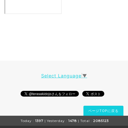
Select Language
▼
ページTOPに戻る
Today :
1397
| Yesterday :
1478
| Total :
2085123