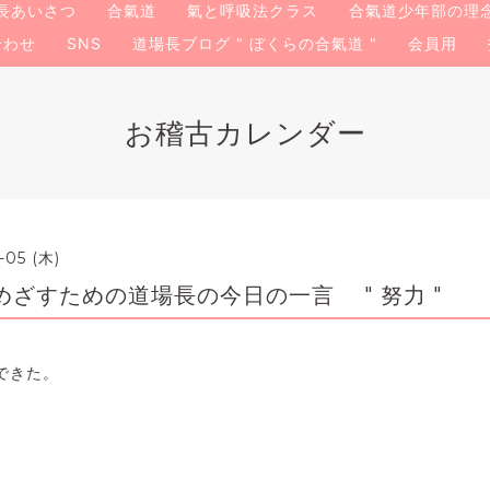
長あいさつ
合氣道
氣と呼吸法クラス
合氣道少年部の理
合わせ
SNS
道場長ブログ " ぼくらの合氣道 "
会員用
お稽古カレンダー
-05 (木)
ざすための道場長の今日の一言 " 努力 "
できた。