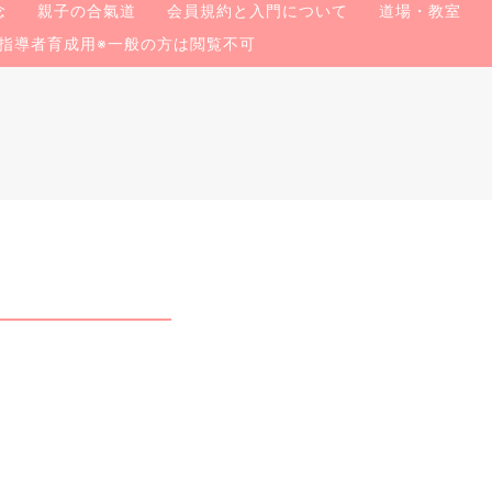
念
親子の合氣道
会員規約と入門について
道場・教室
指導者育成用※一般の方は閲覧不可