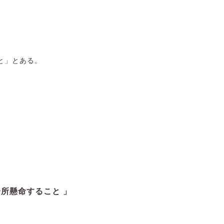
と」とある。
一所懸命すること 」