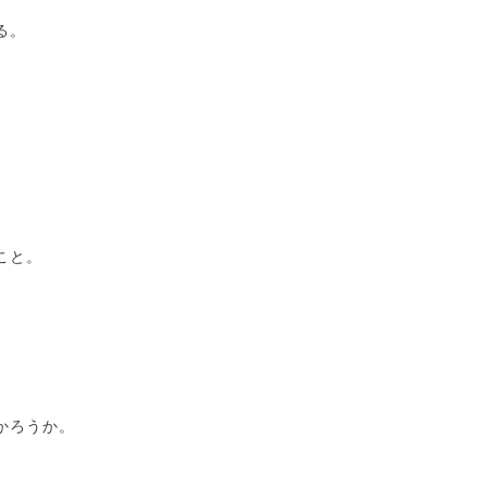
る。
こと。
かろうか。