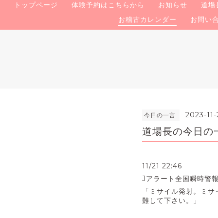
トップページ
体験予約はこちらから
お知らせ
道場
お稽古カレンダー
お問い
2023-11-
今日の一言
道場長の今日の一言
11/21 22:46
Jアラート全国瞬時警
「ミサイル発射。ミサ
難して下さい。」