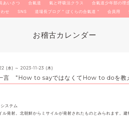
長あいさつ
合氣道
氣と呼吸法クラス
合氣道少年部の理
合わせ
SNS
道場長ブログ " ぼくらの合氣道 "
会員用
お稽古カレンダー
22 (水) ～ 2023-11-23 (木)
 "How to sayではなくてHow to doを教
報システム
イル発射。北朝鮮からミサイルが発射されたものとみられます。建