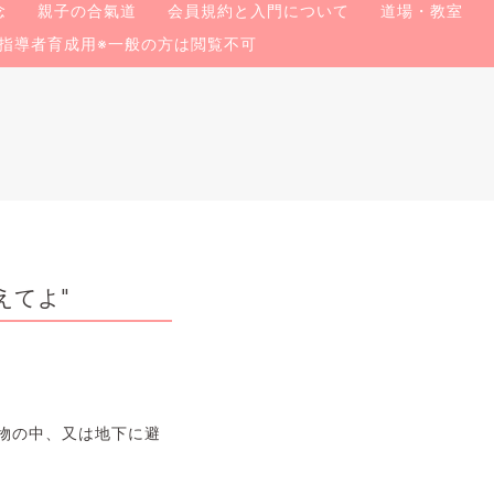
念
親子の合氣道
会員規約と入門について
道場・教室
指導者育成用※一般の方は閲覧不可
えてよ"
物の中、又は地下に避