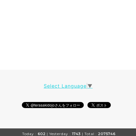
Select Language
▼
Today :
602
| Yesterday :
1743
| Total :
2075746