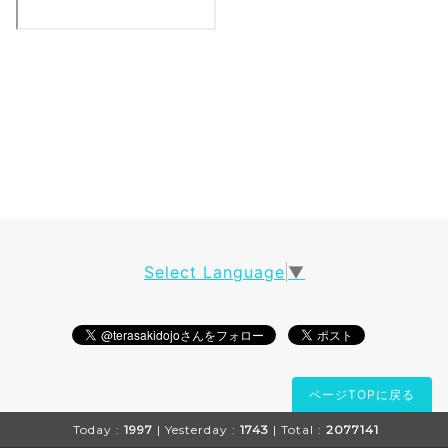
Select Language
▼
ページTOPに戻る
Today :
1997
| Yesterday :
1743
| Total :
2077141