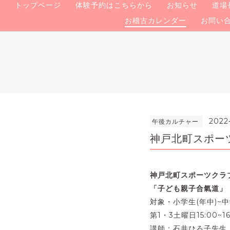
トップページ
体験予約はこちらから
お知らせ
道場
お稽古カレンダー
お問い
2022
午後カルチャー
神戸北町スポーツ
神戸北町スポーツクラブ 
「
子ども親子合氣道」
対象・小学生(年中)~中
第1・3土曜日15:00~16
講師：石井ひろ子先生