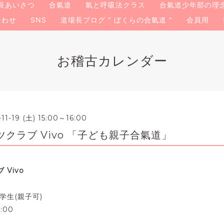
長あいさつ
合氣道
氣と呼吸法クラス
合氣道少年部の理
合わせ
SNS
道場長ブログ " ぼくらの合氣道 "
会員用
お稽古カレンダー
-11-19 (土) 15:00～16:00
クラブ Vivo 「子ども親子合氣道」
Vivo
学生(親子可)
:00