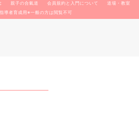
念
親子の合氣道
会員規約と入門について
道場・教室
指導者育成用※一般の方は閲覧不可