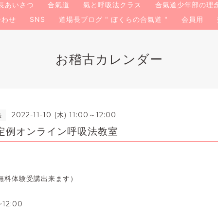
長あいさつ
合氣道
氣と呼吸法クラス
合氣道少年部の理
合わせ
SNS
道場長ブログ " ぼくらの合氣道 "
会員用
お稽古カレンダー
2022-11-10 (木) 11:00～12:00
法
定例オンライン呼吸法教室
無料体験受講出来ます）
12:00