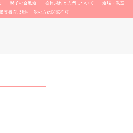
念
親子の合氣道
会員規約と入門について
道場・教室
指導者育成用※一般の方は閲覧不可