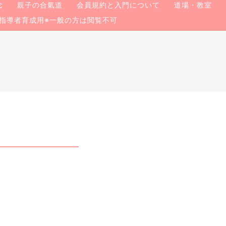
念
親子の合氣道
会員規約と入門について
道場・教室
指導者育成用※一般の方は閲覧不可