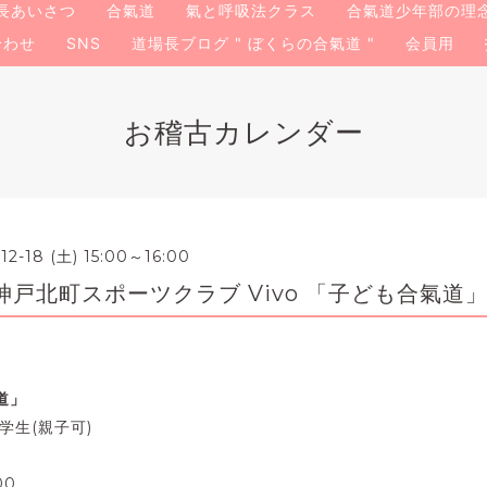
長あいさつ
合氣道
氣と呼吸法クラス
合氣道少年部の理
合わせ
SNS
道場長ブログ " ぼくらの合氣道 "
会員用
お稽古カレンダー
-12-18 (土) 15:00～16:00
戸北町スポーツクラブ Vivo 「子ども合氣道
道」
学生(親子可)
00