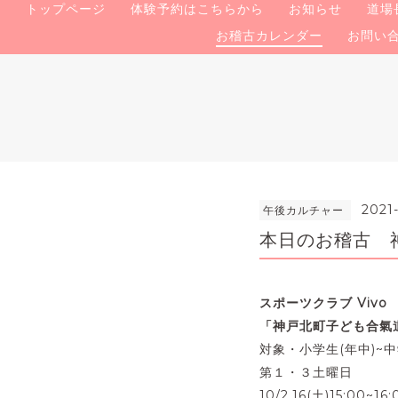
トップページ
体験予約はこちらから
お知らせ
道場
お稽古カレンダー
お問い
2021
午後カルチャー
本日のお稽古 神
スポーツクラブ Vivo
「
神戸北町
子ども合氣
対象・小学生(年中)~中
第１・３土曜日
10/2.16(土)15:00~16: