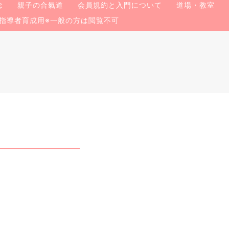
念
親子の合氣道
会員規約と入門について
道場・教室
指導者育成用※一般の方は閲覧不可
」