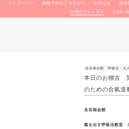
トップページ
体験予約はこちらから
お知らせ
道場
お稽古カレンダー
お問い
名谷南会館 呼吸法・大
本日のお稽古 第
のための合氣道
名谷南会館
氣を出す呼吸法教室