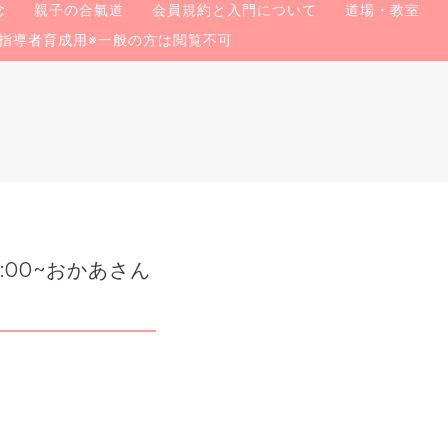
念
親子の合氣道
会員規約と入門について
道場・教室
指導者育成用※一般の方は閲覧不可
:00~おかあさん