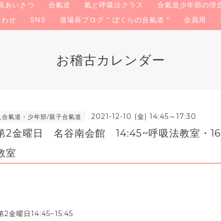
長あいさつ
合氣道
氣と呼吸法クラス
合氣道少年部の理
合わせ
SNS
道場長ブログ " ぼくらの合氣道 "
会員用
お稽古カレンダー
2021-12-10 (金) 14:45～17:30
人合氣道・少年部/親子合氣道
2金曜日 名谷南会館 14:45~呼吸法教室・16
教室
第2金曜日14:45~15:45